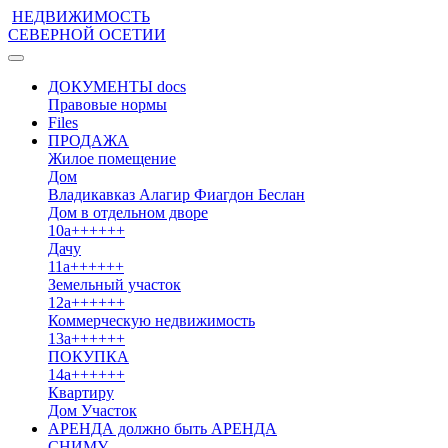
НЕДВИЖИМОСТЬ
СЕВЕРНОЙ ОСЕТИИ
ДОКУМЕНТЫ docs
Правовые нормы
Files
ПРОДАЖА
Жилое помещение
Дом
Владикавказ
Алагир
Фиагдон
Беслан
Дом в отдельном дворе
10а++++++
Дачу
11а++++++
Земельный участок
12а++++++
Коммерческую недвижимость
13а++++++
ПОКУПКА
14а++++++
Квартиру
Дом
Участок
АРЕНДА должно быть АРЕНДА
СНИМУ