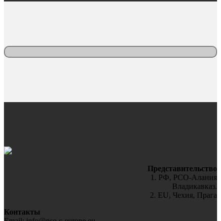
Представительство
1. РФ, РСО-Алания
Владикавказ.
2. EU, Чехия, Прага
Контакты
Email: info@nso.c-europe.eu